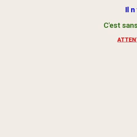
Il 
C'est
sans
ATTENT